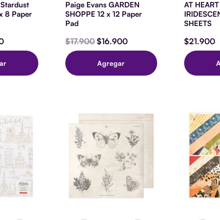
S
 Stardust
Paige Evans GARDEN
AT HEART 
ca
x 8 Paper
SHOPPE 12 x 12 Paper
IRIDESCE
Pad
SHEETS
0
$
17.900
$
16.900
$
21.900
ar
Agregar
ALTY
Heidi
P
R
Swapp
P
-
S
Storyline
-
WALKS
Chapters
12
Collection
X
-
12
12
-
x
D
12
S
ATE
Double
-
Sided
2
Paper
S