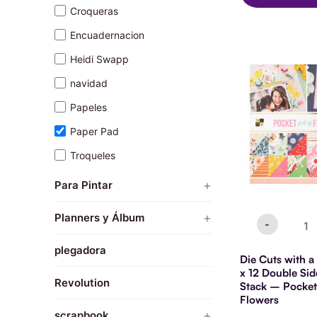
Print Maker
Croqueras
Marcadores
Tool Kits
Encuadernacion
Die
El
Heidi Swapp
Cuts
preci
with
navidad
origin
a
era:
View
Papeles
$21.9
-
12
Paper Pad
x
Troqueles
12
Doubl
Sided
+
Para Pintar
Paper
Stack
Pinceles
+
Planners y Álbum
-
-
Pocke
Tintas
Planners y travel book
Full
plegadora
of
Die Cuts with 
Flowe
x 12 Double Si
Revolution
cantid
Stack – Pocket 
Flowers
+
scrapbook