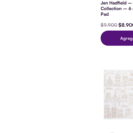
Jen Hadfield –
Collection – 6 
Pad
$
9.900
$
8.90
Agreg
SPECI
PAPE
-
BUSY
SIDE
-
12
X
12
-
ACET
WITH
GOLD