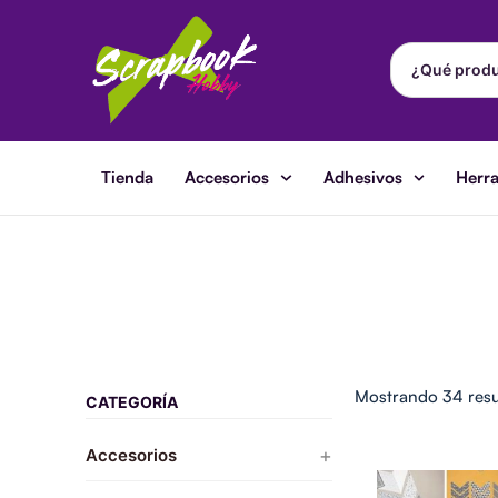
Ir
al
contenido
Tienda
Accesorios
Adhesivos
Herr
Mostrando 34 resu
CATEGORÍA
+
Accesorios
DCW
El
Papel
preci
Almacenamiento