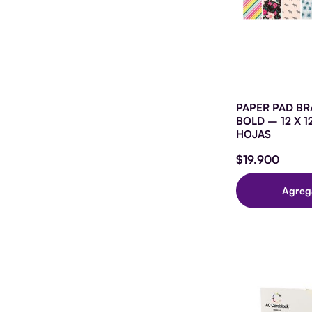
PAPER PAD BR
BOLD – 12 X 1
HOJAS
$
19.900
Agreg
CARD
El
12
prec
X
origi
12
era:
TEXT