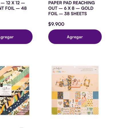
HEETS
– 12 X 12 –
PAPER PAD REACHING
ntidad
NT FOIL – 48
OUT – 6 X 8 – GOLD
FOIL – 38 SHEETS
$
9.900
Agregar
Agregar
APER
AD
TORYTELLER
OUBLE-
IDED
4
HEETS