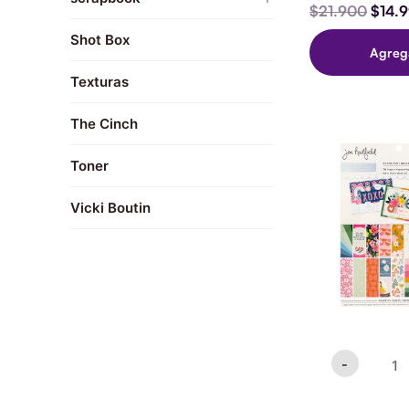
$
21.900
$
14.
Embellishment
Shot Box
Agreg
We R
Texturas
The Cinch
Jen
El
Hadfie
precio
Toner
-
origina
Stardu
era:
Collec
Vicki Boutin
$9.90
-
6
x
8
Paper
Pad
cantid
-