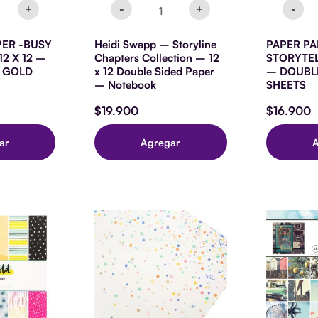
-
ca
+
-
+
-
ad
Notebook
cantidad
PER -BUSY
Heidi Swapp – Storyline
PAPER PA
2 X 12 –
Chapters Collection – 12
STORYTEL
H GOLD
x 12 Double Sided Paper
– DOUBLE
– Notebook
SHEETS
$
19.900
$
16.900
ar
Agregar
SPECIALTY
PAPER
BUENOS
DIAS
-
12
X
12
-