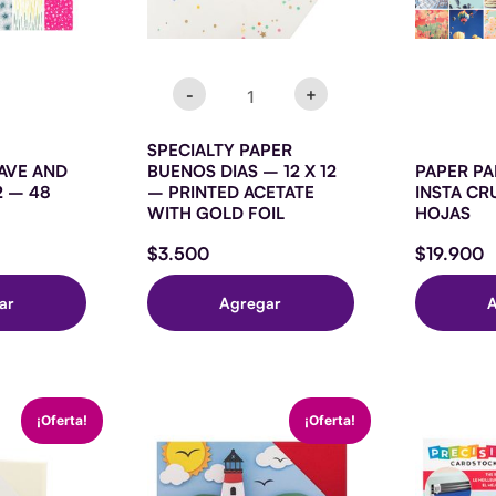
PRINTED
ACETATE
WITH
GOLD
FOIL
-
+
cantidad
SPECIALTY PAPER
AVE AND
BUENOS DIAS – 12 X 12
PAPER PAD
2 – 48
– PRINTED ACETATE
INSTA CR
WITH GOLD FOIL
HOJAS
$
3.500
$
19.900
ar
Agregar
STOCK
CARDSTOCK
C
El
El
El
¡Oferta!
¡Oferta!
-
-
io
precio
precio
precio
12
12
nal
actual
original
actual
X
X
es:
era:
es:
URADO
12
12