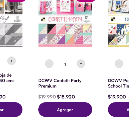
Party
St
al
actual
original
actual
Premium
1
es:
era:
es:
cantidad
Sc
00.
$14.990.
$19.990.
$15.920.
T
ca
"
ad
+
-
+
-
ja de
 30 cms
DCWV Confetti Party
DCWV Pap
Premium
School Ti
990
$
19.990
$
15.920
$
19.900
ar
Agregar