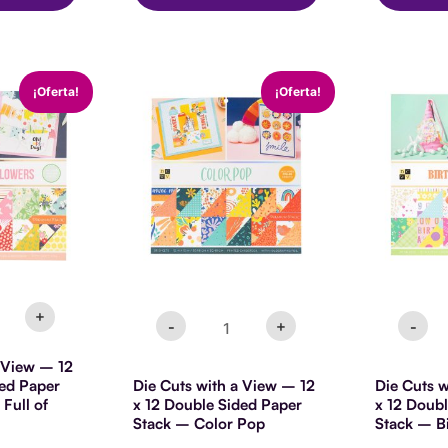
Die
Di
El
El
El
E
¡Oferta!
¡Oferta!
Cuts
Cu
o
precio
precio
precio
with
wi
al
actual
original
actual
a
a
es:
era:
es:
View
V
00.
$14.990.
$21.900.
$14.990.
-
-
12
12
x
x
12
12
e
Double
Do
Sided
Si
Paper
Pa
Stack
St
-
-
+
-
+
-
t
Color
Bi
Pop
Br
cantidad
ca
a View – 12
rs
ded Paper
Die Cuts with a View – 12
Die Cuts w
ad
Full of
x 12 Double Sided Paper
x 12 Doub
Stack – Color Pop
Stack – Bi