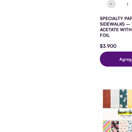
FOIL
-
cantid
SPECIALTY PA
SIDEWALKS – 1
ACETATE WIT
FOIL
$
3.900
Agreg