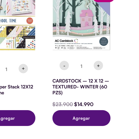
ack
12
original
actual
2X12
X
era:
es:
hool
12
$23.900.
$14.990.
ime
–
ntidad
TEXTURED-
WINTER
(60
PZS)
cantidad
-
+
+
CARDSTOCK – 12 X 12 –
er Stack 12X12
TEXTURED- WINTER (60
me
PZS)
$
23.900
$
14.990
Agregar
Agregar