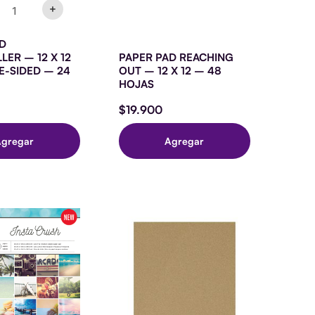
ntidad
+
D
LER – 12 X 12
PAPER PAD REACHING
-SIDED – 24
OUT – 12 X 12 – 48
HOJAS
$
19.900
Agregar
Agregar
CARTULINA
8.5
X
11
GLITTER
FINO
GOLD
cantidad