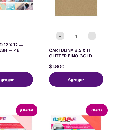
-
+
 12 X 12 –
USH – 48
CARTULINA 8.5 X 11
GLITTER FINO GOLD
$
1.800
Agregar
Agregar
ARDSTOCK
CARDSTOCK
El
El
El
El
¡Oferta!
¡Oferta!
-
precio
precio
precio
precio
12
original
actual
original
actual
X
era:
es:
era:
es:
12