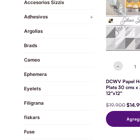
Accesorios Sizzix
Hoja
origin
de
Decoracion
era:
Plata
+
Adhesivos
$19.9
30
Repuestos
cms
Sellos
x
Argollas
Resina
30
Sticker
cms
Brads
12"x12
Tacky Glue
cantid
Cameo
Vinyl
-
Washi
Ephemera
DCWV Papel Ho
Plata 30 cms x
Eyelets
12″x12″
Filigrana
$
19.900
$
14.
fiskars
Agreg
Fuse