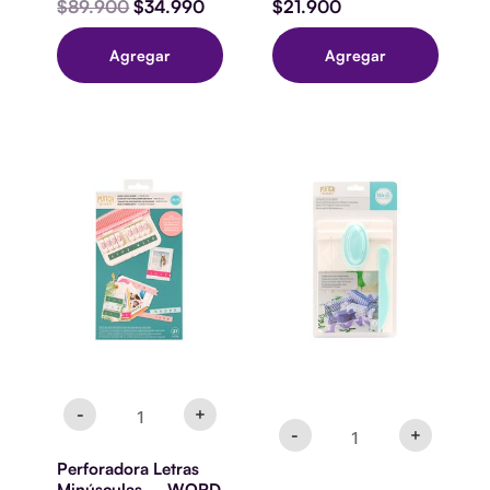
$
89.900
$
34.990
$
21.900
Agregar
Agregar
Perforadora
WR
Letras
CANDY
Minúsculas
BOX
-
PUNCH
WORD
BOARD
PUNCH
cantidad
BOARD
-
27
PZS
cantidad
-
+
-
+
Perforadora Letras
Minúsculas – WORD