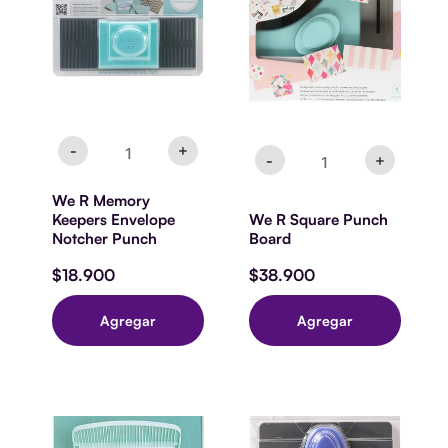
Keepers
Punch
Envelope
Board
Notcher
cantidad
Punch
cantidad
-
+
-
+
We R Memory
Keepers Envelope
We R Square Punch
Notcher Punch
Board
$
18.900
$
38.900
Agregar
Agregar
We
WR
R
CANDY