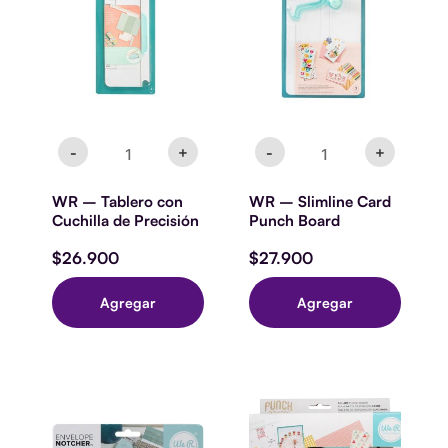
con
Card
Cuchilla
Punch
de
Board
Precisión
cantidad
cantidad
-
+
-
+
WR – Tablero con
WR – Slimline Card
Cuchilla de Precisión
Punch Board
$
26.900
$
27.900
Agregar
Agregar
We
We
R
R
Memory
Square