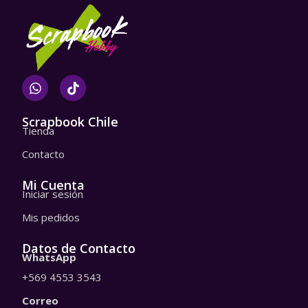
W
T
h
i
a
k
t
t
Scrapbook Chile
Tienda
s
o
a
k
Contacto
p
p
Mi Cuenta
Iniciar sesión
Mis pedidos
Datos de Contacto
WhatsApp
+569 4553 3543
Correo