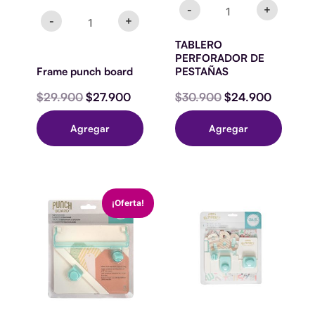
-
+
-
+
TABLERO
PERFORADOR DE
Frame punch board
PESTAÑAS
$
29.900
$
27.900
$
30.900
$
24.900
Agregar
Agregar
Tag
Mini
El
El
¡Oferta!
punchboard
Alphabet
precio
precio
cantidad
Punchboard
original
actual
cantidad
era:
es:
$18.900.
$16.900.