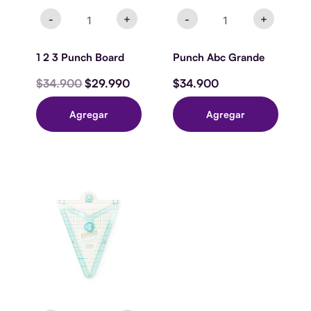
-
+
-
+
1 2 3 Punch Board
Punch Abc Grande
$
34.900
$
29.990
$
34.900
Agregar
Agregar
Banner
Punch
Board
cantidad