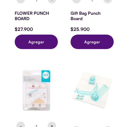
FLOWER PUNCH
Gift Bag Punch
BOARD
Board
$
27.900
$
25.900
Agregar
Agregar
PUNCH
Pocket
-
Punch
WR
Board
-
cantidad
PLANNER
DISC
PUNCHES
-
6
PACK
cantidad
-
+