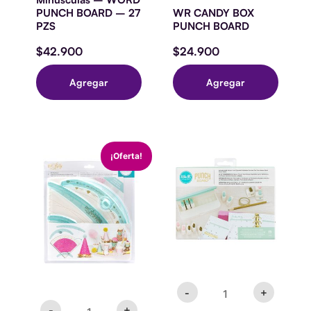
PUNCH BOARD – 27
WR CANDY BOX
PZS
PUNCH BOARD
$
42.900
$
24.900
Agregar
Agregar
PUNCH
Planner
El
El
¡Oferta!
BOARD
Punch
precio
precio
-
Board
original
actual
DIY
We
era:
es:
PARTY
R
$29.900.
$27.900.
cantidad
Punches
-
15
piezas
cantidad
-
+
-
+