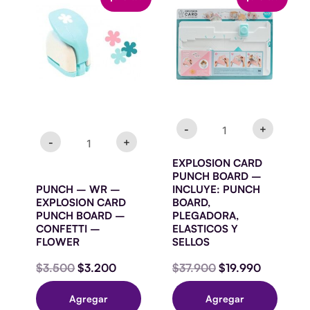
-
CARD
precio
precio
precio
precio
WR
PUNCH
original
actual
original
actual
-
BOARD
era:
es:
era:
es:
EXPLOSION
-
$3.500.
$3.200.
$37.900.
$19.990.
CARD
INCLUYE:
PUNCH
PUNCH
BOARD
BOARD,
-
PLEGADORA,
CONFETTI
ELASTICOS
-
Y
FLOWER
SELLOS
-
+
cantidad
cantidad
-
+
EXPLOSION CARD
PUNCH BOARD –
PUNCH – WR –
INCLUYE: PUNCH
EXPLOSION CARD
BOARD,
PUNCH BOARD –
PLEGADORA,
CONFETTI –
ELASTICOS Y
FLOWER
SELLOS
$
3.500
$
3.200
$
37.900
$
19.990
Agregar
Agregar