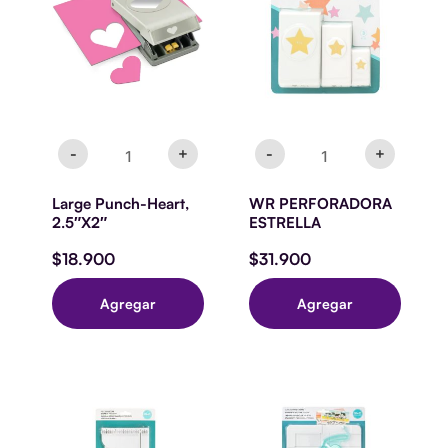
2.5"X2"
cantidad
cantidad
-
+
-
+
Large Punch-Heart,
WR PERFORADORA
2.5″X2″
ESTRELLA
$
18.900
$
31.900
Agregar
Agregar
WR
WR
–
–
Tablero
Slimline