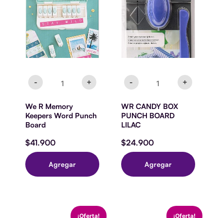
Memory
BOX
Keepers
PUNCH
Word
BOARD
Punch
LILAC
Board
cantidad
cantidad
-
+
-
+
We R Memory
WR CANDY BOX
Keepers Word Punch
PUNCH BOARD
Board
LILAC
$
41.900
$
24.900
Agregar
Agregar
PUNCH
EXPLOSION
El
El
El
El
¡Oferta!
¡Oferta!