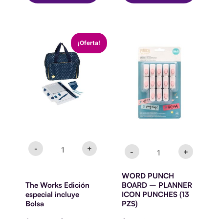
The
WORD
El
El
¡Oferta!
Works
PUNCH
precio
precio
Edición
BOARD
original
actual
especial
-
era:
es:
incluye
PLANNER
$89.900.
$34.990.
Bolsa
ICON
cantidad
PUNCHES
(13
PZS)
cantidad
-
+
-
+
WORD PUNCH
The Works Edición
BOARD – PLANNER
especial incluye
ICON PUNCHES (13
Bolsa
PZS)