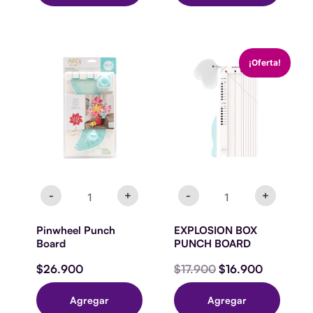
Pinwheel
EXPLOSION
El
El
¡Oferta!
Punch
BOX
precio
precio
Board
PUNCH
original
actual
cantidad
BOARD
era:
es:
cantidad
$17.900.
$16.900.
-
+
-
+
Pinwheel Punch
EXPLOSION BOX
Board
PUNCH BOARD
$
26.900
$
17.900
$
16.900
Agregar
Agregar