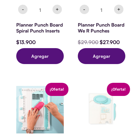
-
+
-
+
Planner Punch Board
Planner Punch Board
Spiral Punch Inserts
We R Punches
$
13.900
$
29.900
$
27.900
Agregar
Agregar
The
Pillow
El
El
El
El
¡Oferta!
¡Oferta!
Works
Punch
precio
precio
precio
precio
All
Board
original
actual
original
actual
In
cantidad
era:
es:
era:
es:
One
$79.980.
$39.990.
$29.900.
$27.900
Too
cantidad