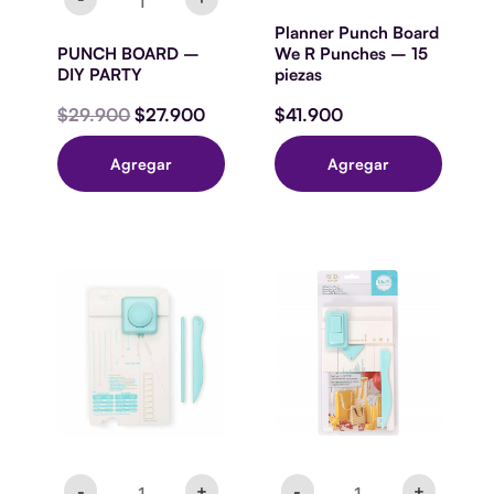
Planner Punch Board
PUNCH BOARD –
We R Punches – 15
DIY PARTY
piezas
$
29.900
$
27.900
$
41.900
Agregar
Agregar
FLOWER
Gift
PUNCH
Bag
BOARD
Punch
cantidad
Board
cantidad
-
+
-
+