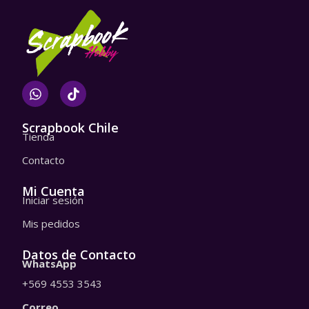
W
T
h
i
a
k
t
t
Scrapbook Chile
Tienda
s
o
a
k
Contacto
p
p
Mi Cuenta
Iniciar sesión
Mis pedidos
Datos de Contacto
WhatsApp
+569 4553 3543
Correo