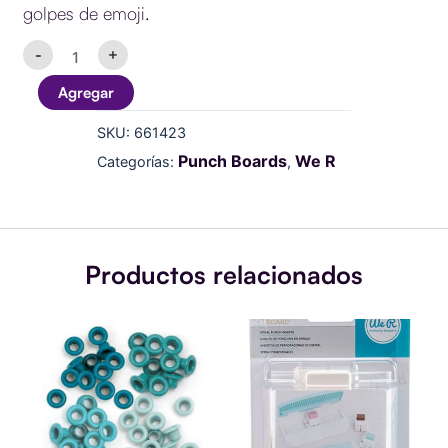
golpes de emoji.
WORD
-
+
PUNCH
BOARD
Agregar
-
PLANNER
SKU:
661423
ICON
PUNCHES
Punch Boards
We R
Categorías:
,
(13
PZS)
cantidad
Productos relacionados
Eyelets
Planner
estandar
Punch
Aqua
Board
cantidad
Spiral
Punch
Inserts
cantidad