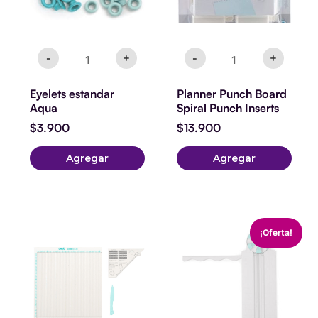
-
+
-
+
Eyelets estandar
Planner Punch Board
Aqua
Spiral Punch Inserts
$
3.900
$
13.900
Agregar
Agregar
Plegadora
Cortadora
El
El
¡Oferta!
We
De
precio
precio
R
Papel
original
actual
12x12''
6
era:
es:
cantidad
Diseños
$29.900.
$24.990
cantidad