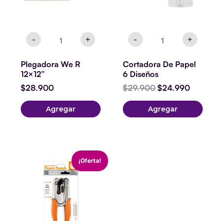
-
+
-
+
Plegadora We R
Cortadora De Papel
12×12”
6 Diseños
$
28.900
$
29.900
$
24.990
Agregar
Agregar
Power
El
El
¡Oferta!
Punch
precio
precio
Euro
original
actual
Hook
era:
es:
cantidad
$22.900.
$20.900.