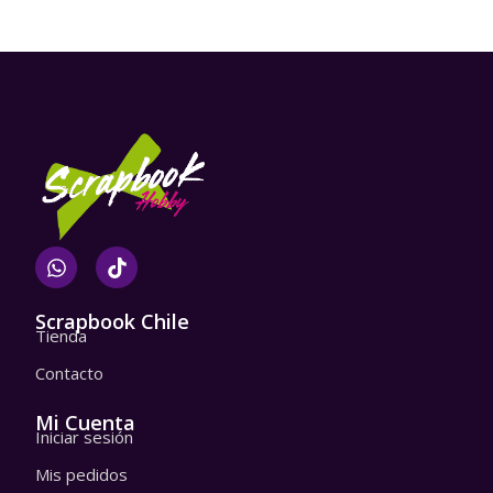
W
T
h
i
a
k
t
t
Scrapbook Chile
Tienda
s
o
a
k
Contacto
p
p
Mi Cuenta
Iniciar sesión
Mis pedidos