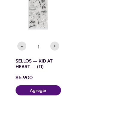
AT
HEART
-
(11)
cantidad
-
+
SELLOS – KID AT
HEART – (11)
$
6.900
Agregar