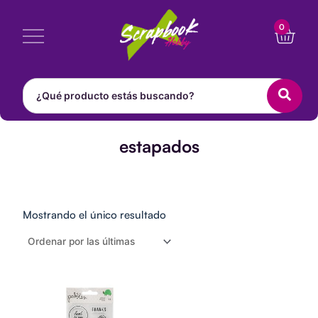
Ir
Cart
0
al
contenido
estapados
Mostrando el único resultado
SELLOS
-
KID