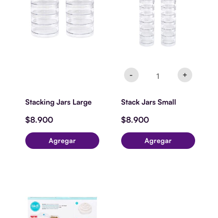
cantidad
-
+
Stacking Jars Large
Stack Jars Small
$
8.900
$
8.900
Agregar
Agregar
BLOOM
EMBELLISHMENT
STORAGE
-