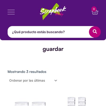
Ir
Cart
0
al
contenido
guardar
Ordenado
por
Mostrando 3 resultados
los
últimos
Stack
Jars
Small