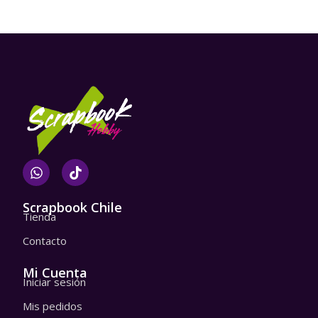
W
T
h
i
a
k
t
t
Scrapbook Chile
Tienda
s
o
a
k
Contacto
p
p
Mi Cuenta
Iniciar sesión
Mis pedidos