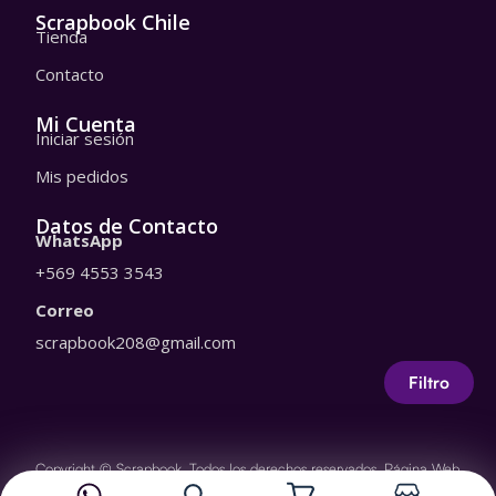
t
t
Scrapbook Chile
Tienda
s
o
a
k
Contacto
p
p
Mi Cuenta
Iniciar sesión
Mis pedidos
Datos de Contacto
WhatsApp
+569 4553 3543
Correo
scrapbook208@gmail.com
Filtro
Copyright © Scrapbook. Todos los derechos reservados.
Página Web