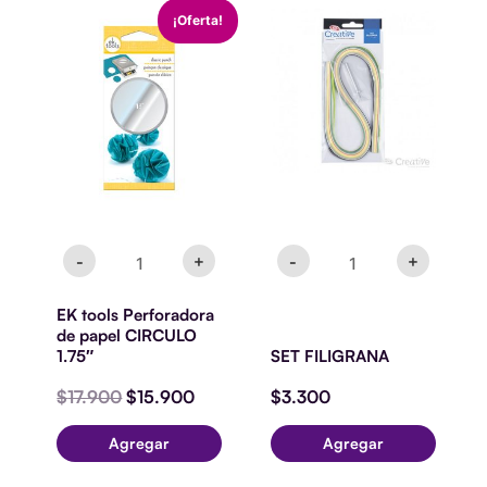
EK
SET
El
El
¡Oferta!
tools
FILIGRANA
precio
precio
Perforadora
cantidad
original
actual
de
era:
es:
papel
$17.900.
$15.900.
CIRCULO
1.75"
cantidad
-
+
-
+
EK tools Perforadora
de papel CIRCULO
1.75″
SET FILIGRANA
$
17.900
$
15.900
$
3.300
Agregar
Agregar