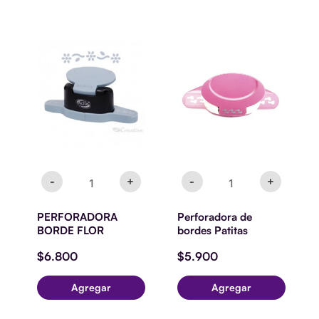
PERFORADORA
Perforadora
BORDE
de
FLOR
bordes
cantidad
Patitas
cantidad
-
+
-
+
PERFORADORA
Perforadora de
BORDE FLOR
bordes Patitas
$
6.800
$
5.900
Agregar
Agregar