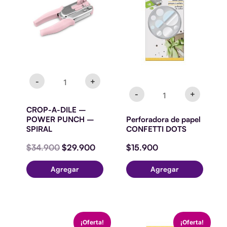
-
CONFETTI
era:
es:
POWER
DOTS
$34.900.
$29.900.
PUNCH
cantidad
-
SPIRAL
cantidad
-
+
-
+
CROP-A-DILE –
POWER PUNCH –
Perforadora de papel
SPIRAL
CONFETTI DOTS
$
34.900
$
29.900
$
15.900
Agregar
Agregar
Perforadora
EK
El
El
El
El
¡Oferta!
¡Oferta!
de
tools