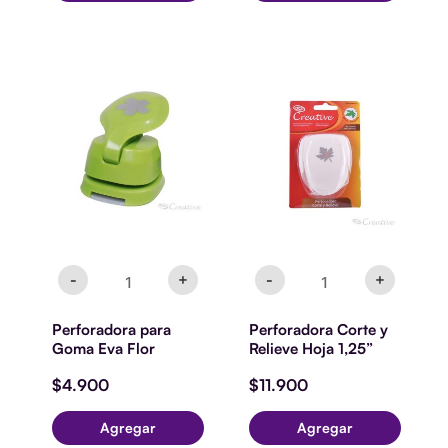
Perforadora
Perforadora
para
Corte
Goma
y
Eva
Relieve
Flor
Hoja
cantidad
1,25''
cantidad
-
+
-
+
Perforadora para
Perforadora Corte y
Goma Eva Flor
Relieve Hoja 1,25”
$
4.900
$
11.900
Agregar
Agregar