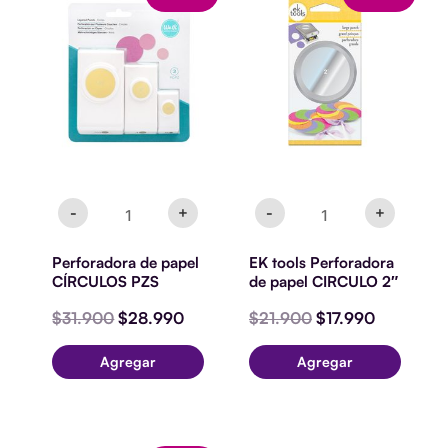
precio
precio
precio
precio
papel
Perforadora
original
actual
original
actual
CÍRCULOS
de
era:
es:
era:
es:
PZS
papel
$31.900.
$28.990.
$21.900.
$17.990.
cantidad
CIRCULO
2"
cantidad
-
+
-
+
Perforadora de papel
EK tools Perforadora
CÍRCULOS PZS
de papel CIRCULO 2″
$
31.900
$
28.990
$
21.900
$
17.990
Agregar
Agregar