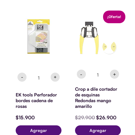
EK
Crop
El
El
¡Oferta!
tools
a
precio
precio
Perforador
dile
original
actual
bordes
cortador
era:
es:
cadena
de
$29.900.
$26.900
de
esquinas
rosas
Redondas
cantidad
mango
amarillo
cantidad
-
+
-
+
Crop a dile cortador
EK tools Perforador
de esquinas
bordes cadena de
Redondas mango
rosas
amarillo
$
15.900
$
29.900
$
26.900
Agregar
Agregar