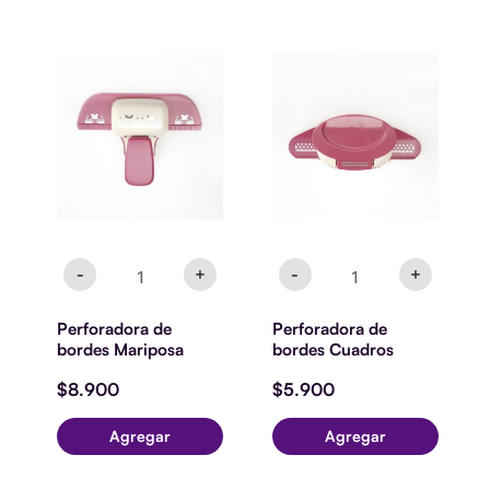
Perforadora
Perforadora
de
de
bordes
bordes
Mariposa
Cuadros
cantidad
cantidad
-
+
-
+
Perforadora de
Perforadora de
bordes Mariposa
bordes Cuadros
$
8.900
$
5.900
Agregar
Agregar