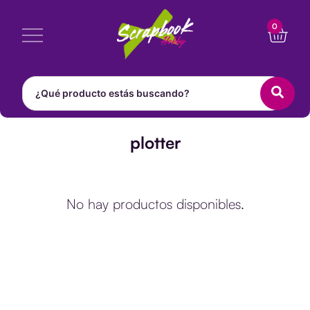
Ir
Cart
0
al
contenido
plotter
No hay productos disponibles.