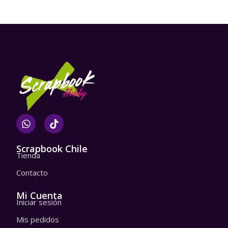
W
T
h
i
a
k
t
t
Scrapbook Chile
Tienda
s
o
a
k
Contacto
p
p
Mi Cuenta
Iniciar sesión
Mis pedidos