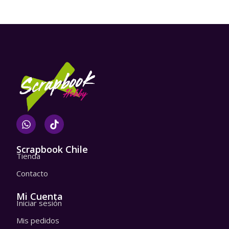
W
T
h
i
a
k
t
t
Scrapbook Chile
Tienda
s
o
a
k
Contacto
p
p
Mi Cuenta
Iniciar sesión
Mis pedidos