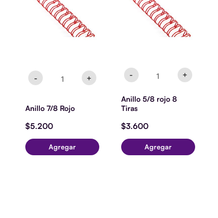
cantidad
8
Tiras
cantidad
-
+
-
+
Anillo 5/8 rojo 8
Anillo 7/8 Rojo
Tiras
$
5.200
$
3.600
Agregar
Agregar