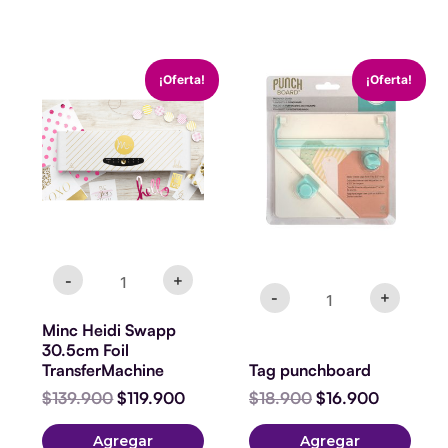
Minc
Tag
El
El
El
El
¡Oferta!
¡Oferta!
Heidi
punchboard
precio
precio
precio
precio
Swapp
cantidad
original
actual
original
actual
30.5cm
era:
es:
era:
es:
Foil
$139.900.
$119.900.
$18.900.
$16.900.
TransferMachine
cantidad
-
+
-
+
Minc Heidi Swapp
30.5cm Foil
TransferMachine
Tag punchboard
$
139.900
$
119.900
$
18.900
$
16.900
Agregar
Agregar