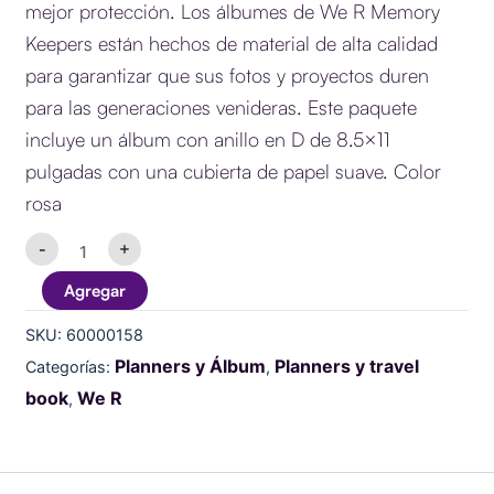
original
actual
mejor protección. Los álbumes de We R Memory
era:
es:
Keepers están hechos de material de alta calidad
$14.900.
$12.900.
para garantizar que sus fotos y proyectos duren
para las generaciones venideras. Este paquete
incluye un álbum con anillo en D de 8.5×11
pulgadas con una cubierta de papel suave. Color
rosa
ALBUM
-
+
PAPER
WRAPPED
Agregar
-
8.5
SKU:
60000158
X
11
Planners y Álbum
Planners y travel
Categorías:
,
-
book
We R
D-
,
RING
-
PINK
cantidad