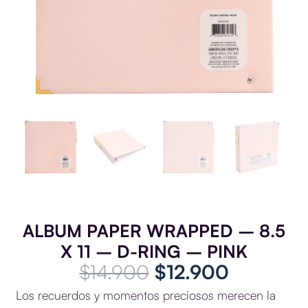
ALBUM PAPER WRAPPED – 8.5
X 11 – D-RING – PINK
El
El
$
14.900
$
12.900
precio
precio
Los recuerdos y momentos preciosos merecen la