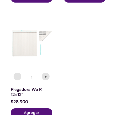
Plegadora
We
R
12x12''
cantidad
-
+
Plegadora We R
12×12”
$
28.900
Agregar