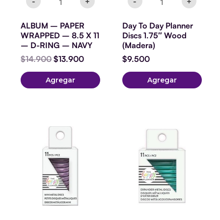
-
+
-
+
NAVY
cantidad
ALBUM – PAPER
Day To Day Planner
WRAPPED – 8.5 X 11
Discs 1.75″ Wood
– D-RING – NAVY
(Madera)
$
14.900
$
13.900
$
9.500
Agregar
Agregar
Disco
Disco
Metalicos
Metalicos
Pequeños
Clasicos
Lila
Calypso
cantidad
cantidad