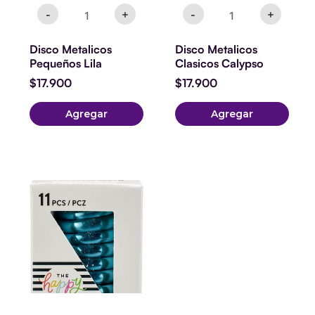
-
+
-
+
Disco Metalicos
Disco Metalicos
Pequeños Lila
Clasicos Calypso
$
17.900
$
17.900
Agregar
Agregar
Discos
Metálicos
Expansores
Pequeño
Calypso
cantidad