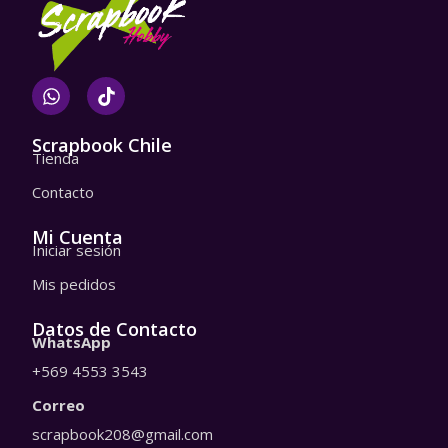
W
T
h
i
a
k
t
t
Scrapbook Chile
Tienda
s
o
a
k
Contacto
p
p
Mi Cuenta
Iniciar sesión
Mis pedidos
Datos de Contacto
WhatsApp
+569 4553 3543
Correo
scrapbook208@gmail.com