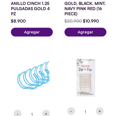
ANILLO CINCH 1.25
GOLD, BLACK, MINT,
PULGADAS GOLD 4
NAVY PINK RED (16
PZ
PIECE)
$
8.900
$
20.900
$
10.990
Agregar
Agregar
Anillo
Disco
7/8
Planner
Sky
Pequeños
Blue
Gold
8
Glitter
tiras
cantidad
cantidad
-
+
-
+