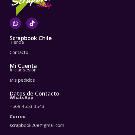
W
T
h
i
a
k
t
t
Scrapbook Chile
Tienda
s
o
a
k
Contacto
p
p
Mi Cuenta
Iniciar sesión
Mis pedidos
Datos de Contacto
WhatsApp
+569 4553 3543
Correo
scrapbook208@gmail.com