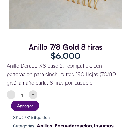
Anillo 7/8 Gold 8 tiras
$
6.000
Anillo Dorado 7/8 paso 2:1 compatible con
perforación para cinch, zutter. 190 Hojas (70/80
grs.)Tamaño carta. 8 tiras por paquete
Anillo
-
+
7/8
Gold
Agregar
8
tiras
SKU:
78159golden
cantidad
Anillos
Encuadernacion
Insumos
Categorías:
,
,