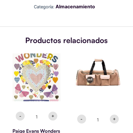
Almacenamiento
Categoría:
Productos relacionados
Paige
STORAGE
Evans
-
Wonders
CRAFTER'S
Cardstock
BAGS
Stickers
-
6"X12"
Promo
74/Pkg-
Octubre
Accents
cantidad
&
Phrases
cantidad
-
+
-
+
Paige Evans Wonders