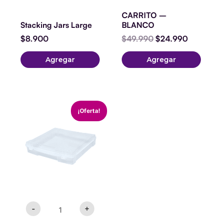
CARRITO –
Stacking Jars Large
BLANCO
$
8.900
$
49.990
$
24.990
Agregar
Agregar
Caja
El
El
¡Oferta!
30
precio
precio
x
original
actual
30
era:
es:
american
$10.900.
$9.900.
craft
cantidad
-
+