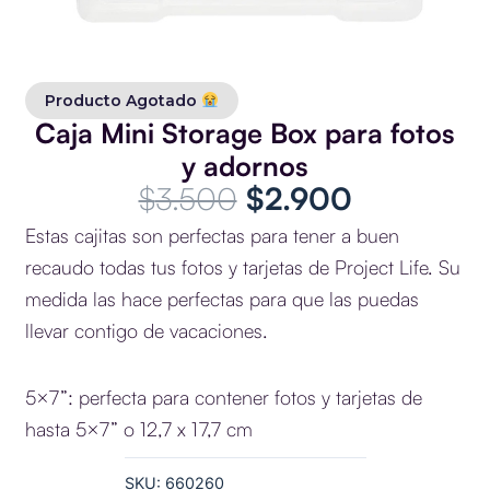
Producto Agotado
Caja Mini Storage Box para fotos
y adornos
El
El
$
3.500
$
2.900
precio
precio
Estas cajitas son perfectas para tener a buen
original
actual
recaudo todas tus fotos y tarjetas de Project Life. Su
era:
es:
medida las hace perfectas para que las puedas
$3.500.
$2.900.
llevar contigo de vacaciones.
5×7”: perfecta para contener fotos y tarjetas de
hasta 5×7” o 12,7 x 17,7 cm
SKU:
660260