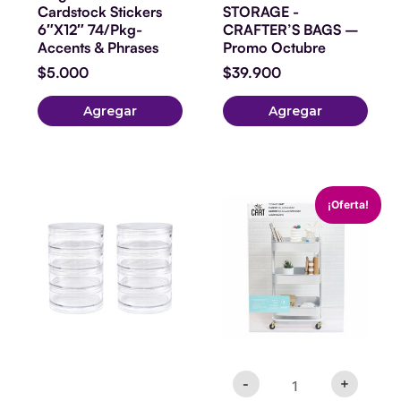
Cardstock Stickers
STORAGE -
6″X12″ 74/Pkg-
CRAFTER’S BAGS –
Accents & Phrases
Promo Octubre
$
5.000
$
39.900
Agregar
Agregar
CARRITO
El
El
¡Oferta!
-
precio
precio
BLANCO
original
actual
cantidad
era:
es:
$49.990.
$24.990
-
+