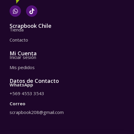
W
T
h
i
a
k
t
t
Scrapbook Chile
Tienda
s
o
a
k
Contacto
p
p
Mi Cuenta
Iniciar sesión
Mis pedidos
Datos de Contacto
WhatsApp
+569 4553 3543
Correo
scrapbook208@gmail.com