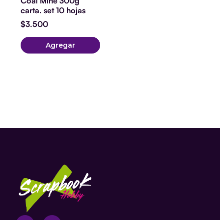
Coal Mine 300g
carta. set 10 hojas
$
3.500
Agregar
W
T