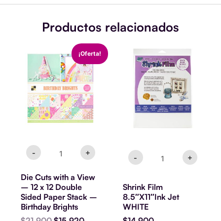
Productos relacionados
Die
Shrink
El
El
¡Oferta!
Cuts
Film
precio
precio
with
8.5"X11"Ink
original
actual
a
Jet
era:
es:
View
WHITE
$21.900.
$15.920.
-
cantidad
12
x
12
Double
Sided
Paper
-
+
Stack
-
+
-
Birthday
Die Cuts with a View
Brights
– 12 x 12 Double
Shrink Film
cantidad
Sided Paper Stack –
8.5″X11″Ink Jet
Birthday Brights
WHITE
$
21.900
$
15.920
$
14.900