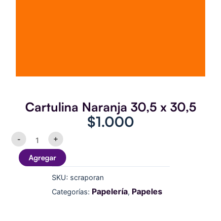
Cartulina Naranja 30,5 x 30,5
$
1.000
Cartulina
-
+
Naranja
30,5
Agregar
x
30,5
SKU:
scraporan
cantidad
Papelería
Papeles
Categorías:
,