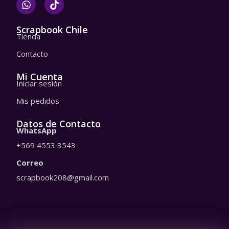
h
i
a
k
t
t
Scrapbook Chile
Tienda
s
o
a
k
Contacto
p
p
Mi Cuenta
Iniciar sesión
Mis pedidos
Datos de Contacto
WhatsApp
+569 4553 3543
Correo
scrapbook208@gmail.com