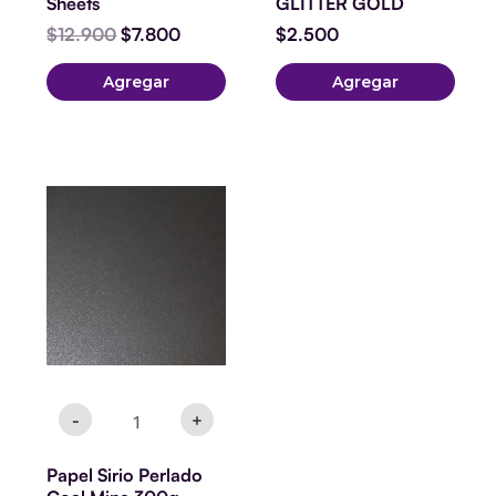
Sheets
GLITTER GOLD
$
12.900
$
7.800
$
2.500
Agregar
Agregar
Papel
Sirio
Perlado
Coal
Mine
300g
carta.
set
10
hojas
cantidad
-
+
Papel Sirio Perlado