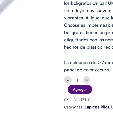
los bolígrafos Uniball U
tinta fluye muy suaveme
vibrantes. Al igual que l
Choose es impermeable y
bolígrafos tienen un p
etiquetados con los nom
hechos de plástico reci
La colección de 0.7 mm 
papel de color oscuro.
Lápiz
-
+
Gel
CHOOSE
Agregar
0.7
Siver
SKU:
BLG17T-S
PILOT
cantidad
Lapices Pilot
Categorías:
,