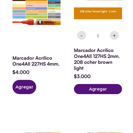
208
múltiples
ocher
variantes.
brown
light
Las
cantidad
opciones
-
+
se
pueden
Marcador Acrílico
One4All 127HS 2mm.
elegir
Marcador Acrílico
208 ocher brown
One4All 227HS 4mm.
en
light
$
4.000
la
$
3.000
página
Agregar
Agregar
de
producto
Marcador
Marcador
Acrílico
Acrílico
One4All
One4All
127HS
127HS