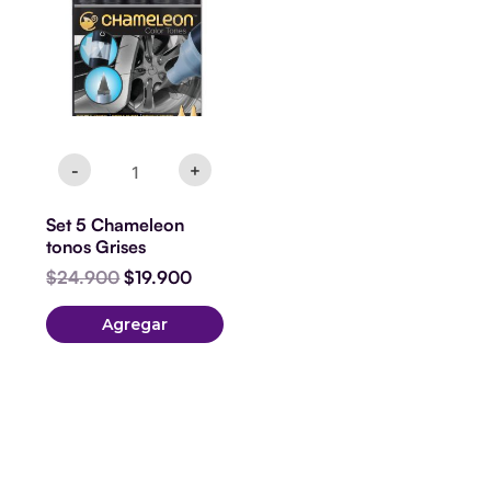
era:
es:
Grises
$24.900.
$19.900.
cantidad
-
+
Set 5 Chameleon
tonos Grises
$
24.900
$
19.900
Agregar