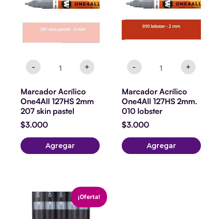
2mm
2mm.
207
010
skin
lobster
pastel
cantidad
cantidad
-
+
-
+
Marcador Acrílico
Marcador Acrílico
One4All 127HS 2mm
One4All 127HS 2mm.
207 skin pastel
010 lobster
$
3.000
$
3.000
Agregar
Agregar
Set
El
El
¡Oferta!
5
precio
precio
Chameleon
original
actual
tonos