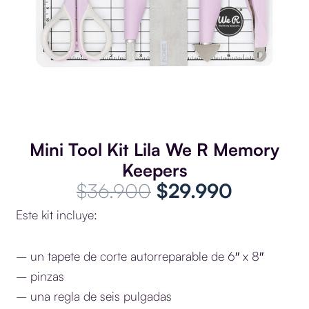
Mini Tool Kit Lila We R Memory
Keepers
El
El
$
36.900
$
29.990
precio
precio
Este kit incluye:
original
actual
era:
es:
– un tapete de corte autorreparable de 6″ x 8″
$36.900.
$29.990
– pinzas
– una regla de seis pulgadas