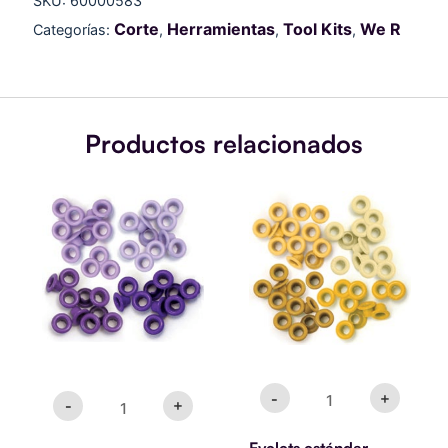
SKU:
60000583
R
Memory
Corte
Herramientas
Tool Kits
We R
Categorías:
,
,
,
Keepers
cantidad
Productos relacionados
Eyelets
Eyelets
estándar
estándar
Lilas
Amarillo
cantidad
cantidad
-
+
-
+