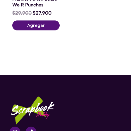
We R Punches
$
29.900
$
27.900
Agregar
W
T