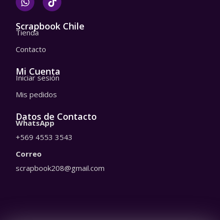
h
i
a
k
t
t
Scrapbook Chile
Tienda
s
o
a
k
Contacto
p
p
Mi Cuenta
Iniciar sesión
Mis pedidos
Datos de Contacto
WhatsApp
+569 4553 3543
Correo
scrapbook208@gmail.com