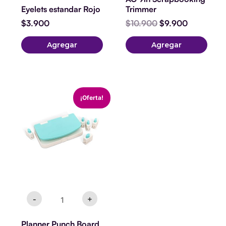
Eyelets estandar Rojo
Trimmer
$
3.900
$
10.900
$
9.900
Agregar
Agregar
Planner
El
El
¡Oferta!
Punch
precio
precio
Board
original
actual
We
era:
es:
R
$29.900.
$27.900.
Punches
cantidad
-
+
Planner Punch Board