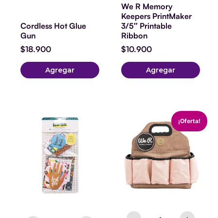
We R Memory
Keepers PrintMaker
Cordless Hot Glue
3/5″ Printable
Gun
Ribbon
$
18.900
$
10.900
Agregar
Agregar
EMBELLISHMENTS
STORAGE
El
El
¡Oferta!
BRAVE
-
precio
precio
AND
CRAFTER'S
original
actual
BOLD
BAGS
era:
es:
-
-
$27.900.
$19.990.
EPHEMERA
TOTE
(40
BAG
PZ)
-
cantidad
TAUPE
AND
PINK
cantidad