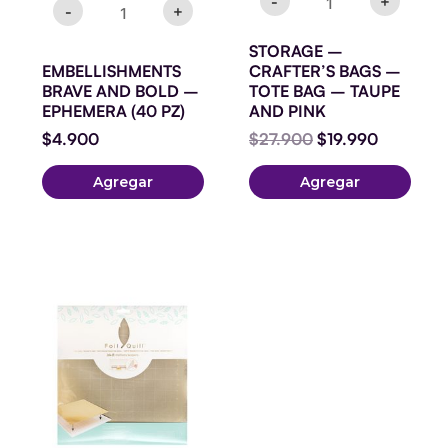
-
+
-
+
STORAGE –
EMBELLISHMENTS
CRAFTER’S BAGS –
BRAVE AND BOLD –
TOTE BAG – TAUPE
EPHEMERA (40 PZ)
AND PINK
$
4.900
$
27.900
$
19.990
Agregar
Agregar
Tapete
magnético
Foil
Quill
-
12
x
12
cantidad