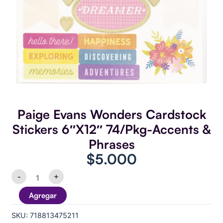
Paige Evans Wonders Cardstock
Stickers 6″X12″ 74/Pkg-Accents &
Phrases
$
5.000
Paige
-
+
Evans
Wonders
Agregar
Cardstock
Stickers
SKU:
718813475211
6"X12"