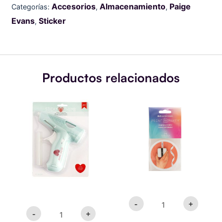
74/Pkg-
Accesorios
Almacenamiento
Paige
Categorías:
,
,
Accents
Evans
Sticker
&
,
Phrases
cantidad
Productos relacionados
Cordless
We
Hot
R
Glue
Memory
Gun
Keepers
cantidad
PrintMaker
3/5"
Printable
Ribbon
cantidad
-
+
-
+