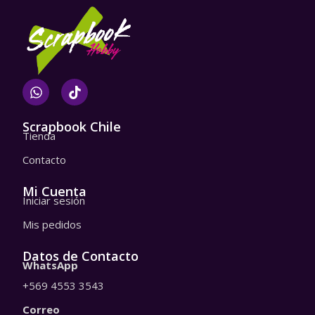
W
T
h
i
a
k
t
t
Scrapbook Chile
Tienda
s
o
a
k
Contacto
p
p
Mi Cuenta
Iniciar sesión
Mis pedidos
Datos de Contacto
WhatsApp
+569 4553 3543
Correo