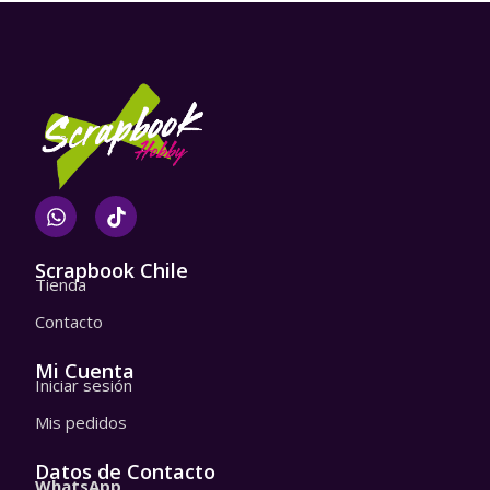
W
T
h
i
a
k
t
t
Scrapbook Chile
Tienda
s
o
a
k
Contacto
p
p
Mi Cuenta
Iniciar sesión
Mis pedidos
Datos de Contacto
WhatsApp