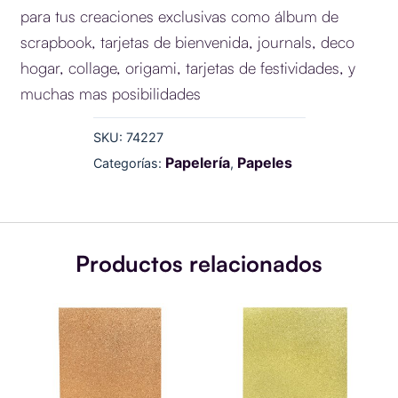
para tus creaciones exclusivas como álbum de
scrapbook, tarjetas de bienvenida, journals, deco
hogar, collage, origami, tarjetas de festividades, y
muchas mas posibilidades
SKU:
74227
Papelería
Papeles
Categorías:
,
Productos relacionados
CARTULINA
CARTULINA
Fine
Fine
Glitter
Glitter
-
-
Cooper
Sage
A4
A4
cantidad
cantidad