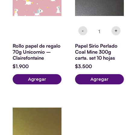
set
10
hojas
cantidad
-
+
Rollo papel de regalo
Papel Sirio Perlado
70g Unicornio –
Coal Mine 300g
Clairefontaine
carta. set 10 hojas
$
1.900
$
3.500
Agregar
Agregar
Papel
Sirio
Perlado
Fusion
Bronce
300g