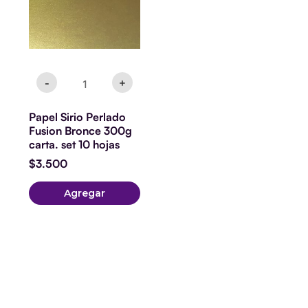
carta.
set
10
hojas
cantidad
-
+
Papel Sirio Perlado
Fusion Bronce 300g
carta. set 10 hojas
$
3.500
Agregar