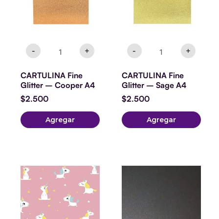
-
+
-
+
CARTULINA Fine
CARTULINA Fine
Glitter – Cooper A4
Glitter – Sage A4
$
2.500
$
2.500
Agregar
Agregar
Papel
Sirio
Perlado
Coal
Mine
300g
carta.