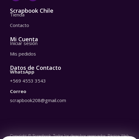
a
k
t
t
Scrapbook Chile
Tienda
s
o
a
k
Contacto
p
p
Mi Cuenta
Iniciar sesión
Mis pedidos
Datos de Contacto
WhatsApp
+569 4553 3543
Correo
scrapbook208@gmail.com
Copyright © Scrapbook. Todos los derechos reservados.
Página Web