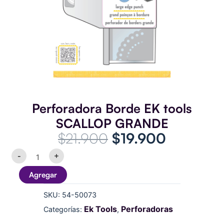
Perforadora Borde EK tools
SCALLOP GRANDE
El
El
$
21.900
$
19.900
precio
precio
Perforadora
-
+
Borde
original
actual
EK
Agregar
era:
es:
tools
SCALLOP
$21.900.
$19.900.
SKU:
54-50073
GRANDE
cantidad
Ek Tools
Perforadoras
Categorías:
,