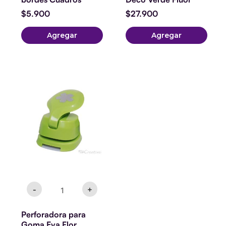
$
5.900
$
27.900
Agregar
Agregar
Perforadora
para
Goma
Eva
Flor
cantidad
-
+
Perforadora para
Goma Eva Flor