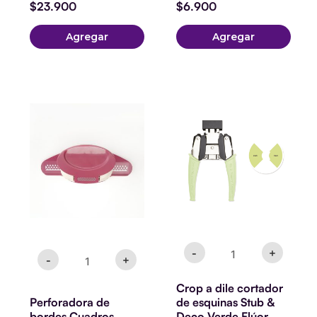
$
23.900
$
6.900
Agregar
Agregar
Perforadora
Crop
de
a
bordes
dile
Cuadros
cortador
cantidad
de
esquinas
Stub
&
Deco
Verde
Flúor
cantidad
-
+
-
+
Crop a dile cortador
Perforadora de
de esquinas Stub &
bordes Cuadros
Deco Verde Flúor