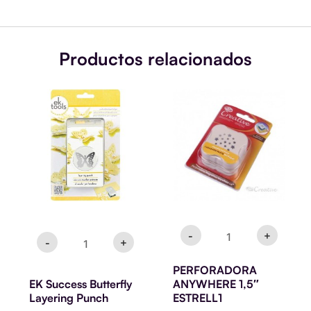
Productos relacionados
EK
PERFORADORA
Success
ANYWHERE
Butterfly
1,5"
Layering
ESTRELL1
Punch
cantidad
cantidad
-
+
-
+
PERFORADORA
EK Success Butterfly
ANYWHERE 1,5″
Layering Punch
ESTRELL1