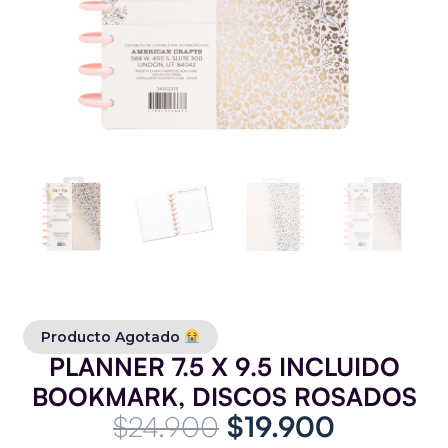
Producto Agotado
PLANNER 7.5 X 9.5 INCLUIDO
BOOKMARK, DISCOS ROSADOS
El
El
$
24.900
$
19.900