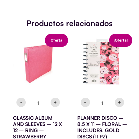
Productos relacionados
CLASSIC
PLANNER
El
El
El
El
¡Oferta!
¡Oferta!
ALBUM
DISCO
precio
precio
precio
precio
AND
-
original
actual
original
actual
SLEEVES
8.5
era:
es:
era:
es:
-
X
$32.900.
$24.900.
$24.900.
$19.900.
12
11
X
-
12
FLORAL
-
-
RING
INCLUDES:
-
GOLD
STRAWBERRY
DISCS
-
+
-
+
cantidad
(11
PZ)
cantidad
CLASSIC ALBUM
PLANNER DISCO –
AND SLEEVES – 12 X
8.5 X 11 – FLORAL –
12 – RING –
INCLUDES: GOLD
STRAWBERRY
DISCS (11 PZ)