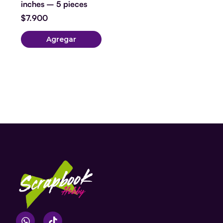
inches – 5 pieces
$
7.900
Agregar
W
T