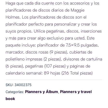
precio
precio
Haga que cada día cuente con los accesorios y los
original
actual
planificadores de discos diarios de Maggie
era:
es:
Holmes. Los planificadores de discos son el
$24.900.
$19.900
planificador perfecto para personalizar y crear los
suyos propios. Utilice pegatinas, discos, inserciones
y más para crear algo exclusivo para usted. Este
paquete incluye: planificador de 7.5×9.5 pulgadas,
marcador, discos rosas (9 piezas), cubiertas de
polietileno impresas (2 piezas), divisores de cartulina
(6 piezas), pegatinas (107 piezas) y páginas de
calendario semanal: 89 hojas (216 Total piezas)
SKU:
34002375
Planners y Álbum
Planners y travel
Categorías:
,
book