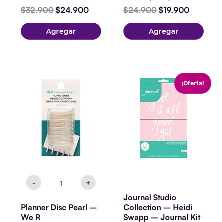
$
32.900
$
24.900
$
24.900
$
19.900
Agregar
Agregar
Planner
El
El
¡Oferta!
Disc
precio
precio
Pearl
original
actual
-
era:
es:
We
$24.900.
$22.90
R
cantidad
-
+
Journal Studio
Planner Disc Pearl –
Collection – Heidi
We R
Swapp – Journal Kit