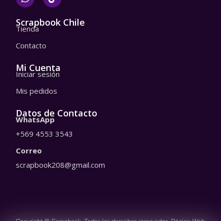
h
i
a
k
t
t
Scrapbook Chile
Tienda
s
o
a
k
Contacto
p
p
Mi Cuenta
Iniciar sesión
Mis pedidos
Datos de Contacto
WhatsApp
+569 4553 3543
Correo
scrapbook208@gmail.com