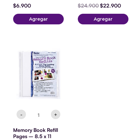
$
6.900
$
24.900
$
22.900
Agregar
Agregar
Memory
Book
Refill
Pages
-
8.5
x
11
inches
-
5
pieces
-
+
cantidad
Memory Book Refill
Pages – 8.5 x 11