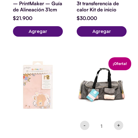
– PrintMaker – Guía
3t transferencia de
de Alineación 31cm
calor Kit de inicio
$
21.900
$
30.000
Agregar
Agregar
CRAFTER'S
El
El
¡Oferta!
MACHINE
precio
precio
TOTE
original
actual
-
era:
es:
PINK
$59.900.
$49.900
AND
GREY
cantidad
-
+