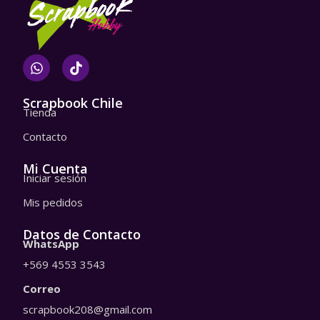
W
T
h
i
a
k
t
t
Scrapbook Chile
Tienda
s
o
a
k
Contacto
p
p
Mi Cuenta
Iniciar sesión
Mis pedidos
Datos de Contacto
WhatsApp
+569 4553 3543
Correo
scrapbook208@gmail.com