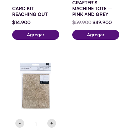
CRAFTER’S
CARD KIT
MACHINE TOTE –
REACHING OUT
PINK AND GREY
$
14.900
$
59.900
$
49.900
Agregar
Agregar
PACK
CARDS
AND
ENVELOPES
-
4.25
X
5.5
-
A7
-
GLITTER
-
+
-
GOLD