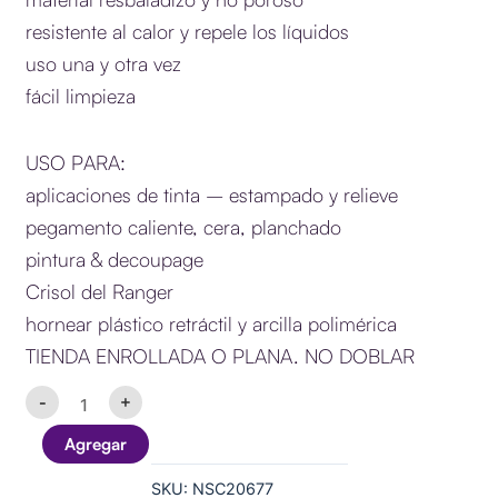
resistente al calor y repele los líquidos
uso una y otra vez
fácil limpieza
USO PARA:
aplicaciones de tinta – estampado y relieve
pegamento caliente, cera, planchado
pintura & decoupage
Crisol del Ranger
hornear plástico retráctil y arcilla polimérica
TIENDA ENROLLADA O PLANA. NO DOBLAR
Ranger
-
+
Ink
Inkssentials
Agregar
Hoja
reutilizable
SKU:
NSC20677
antiadherente