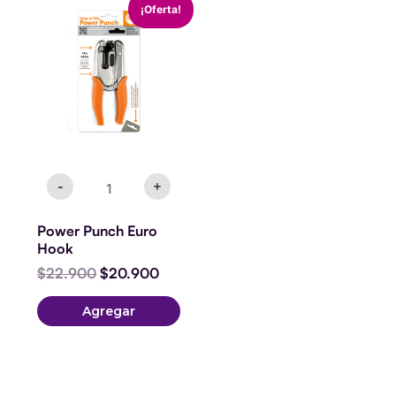
¡Oferta!
Punch
precio
precio
Euro
original
actual
Hook
era:
es:
cantidad
$22.900.
$20.900.
-
+
Power Punch Euro
Hook
$
22.900
$
20.900
Agregar