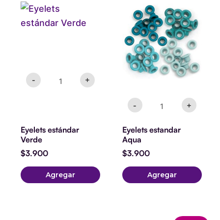
Eyelets
Eyelets
estándar
estandar
Verde
Aqua
cantidad
cantidad
-
+
-
+
Eyelets estándar
Eyelets estandar
Verde
Aqua
$
3.900
$
3.900
Agregar
Agregar
Planner
Cortadora