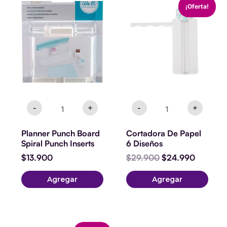
El
El
¡Oferta!
Punch
De
precio
precio
Board
Papel
original
actual
Spiral
6
era:
es:
Punch
Diseños
$29.900.
$24.990
Inserts
cantidad
cantidad
-
+
-
+
Planner Punch Board
Cortadora De Papel
Spiral Punch Inserts
6 Diseños
$
13.900
$
29.900
$
24.990
Agregar
Agregar
Power
El
El