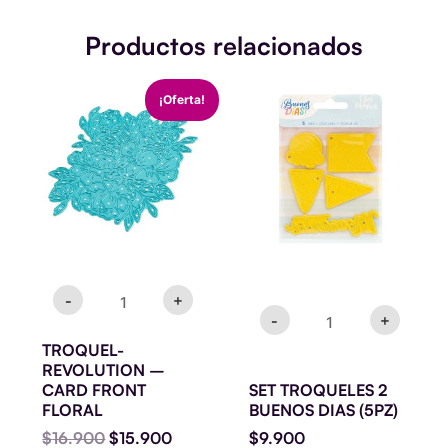
Productos relacionados
TROQUEL-
SET
El
El
¡Oferta!
REVOLUTION
TROQUELES
precio
precio
-
2
original
actual
CARD
BUENOS
era:
es:
FRONT
DIAS
$16.900.
$15.900.
FLORAL
(5PZ)
cantidad
cantidad
-
+
-
+
TROQUEL-
REVOLUTION –
CARD FRONT
SET TROQUELES 2
FLORAL
BUENOS DIAS (5PZ)
$
16.900
$
15.900
$
9.900