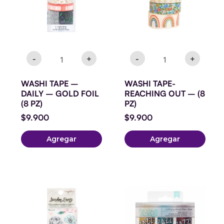
FOIL
PZ)
(8
cantidad
PZ)
cantidad
-
+
-
+
WASHI TAPE –
WASHI TAPE-
DAILY – GOLD FOIL
REACHING OUT – (8
(8 PZ)
PZ)
$
9.900
$
9.900
Agregar
Agregar
STICKER
GLITTER
GARDEN
GLUE
PARTY
–
-
3
STICKER
PACK