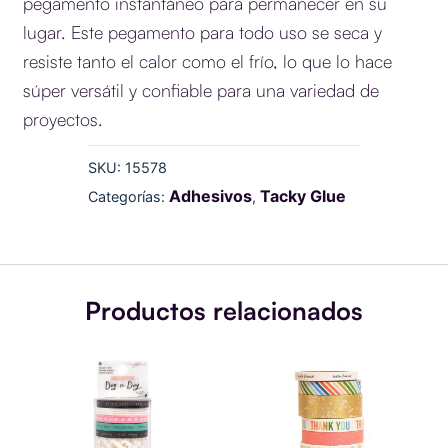
pegamento instantáneo para permanecer en su
lugar.
Este pegamento para todo uso se seca y
resiste tanto el calor como el frío, lo que lo hace
súper versátil y confiable para una variedad de
proyectos.
SKU:
15578
Adhesivos
Tacky Glue
Categorías:
,
Productos relacionados
WASHI
WASHI
TAPE
TAPE-
-
REACHING
DAILY
OUT
-
-
GOLD
(8