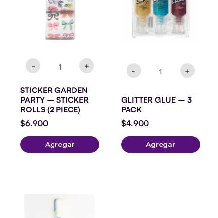
ROLLS
cantidad
(2
PIECE)
cantidad
-
+
-
+
STICKER GARDEN
PARTY – STICKER
GLITTER GLUE – 3
ROLLS (2 PIECE)
PACK
$
6.900
$
4.900
Agregar
Agregar
Pegamento
punta
bolígrafo
cantidad