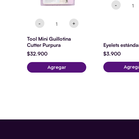
-
-
+
Tool Mini Guillotina
Eyelets estánda
Cutter Purpura
$
3.900
$
32.900
Agreg
Agregar