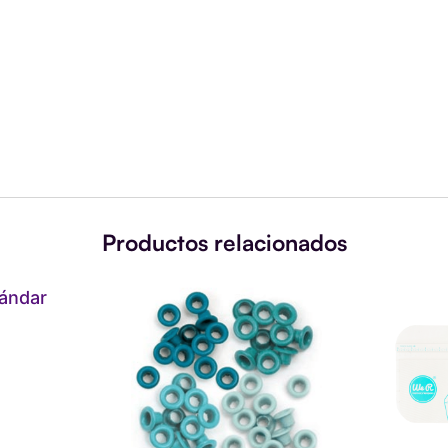
Productos relacionados
s
Eyelets
1
ar
estandar
2
Aqua
3
ad
cantidad
P
B
c