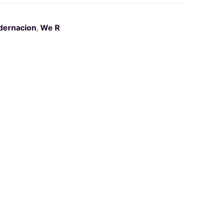
dernacion
We R
,