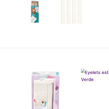
Tool
Eyelet
Mini
estánd
Guillotina
Verde
Cutter
cantid
Purpura
cantidad