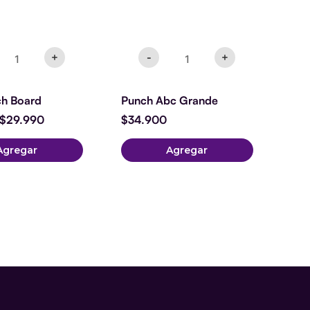
+
-
+
ch Board
Punch Abc Grande
$
29.990
$
34.900
Agregar
Agregar