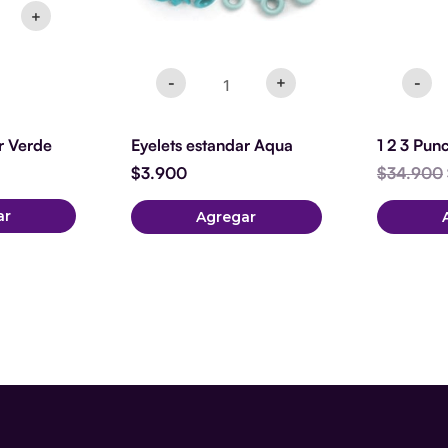
+
-
+
-
r Verde
Eyelets estandar Aqua
1 2 3 Pun
$
3.900
$
34.900
ar
Agregar