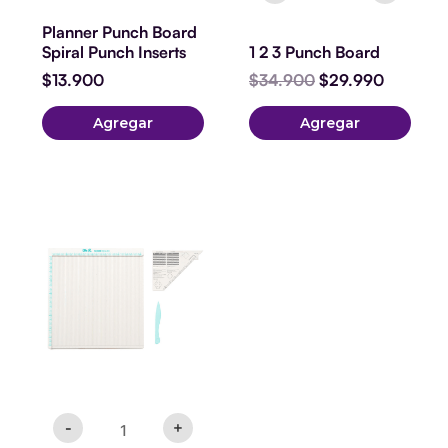
Planner Punch Board
Spiral Punch Inserts
1 2 3 Punch Board
$
13.900
$
34.900
$
29.990
Agregar
Agregar
Plegadora
We
R
12x12''
cantidad
-
+