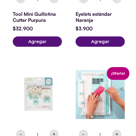
Tool Mini Guillotina
Eyelets estándar
Cutter Purpura
Naranja
$
32.900
$
3.900
Agregar
Agregar
Mini
The
El
El
¡Oferta!
Alphabet
Works
precio
precio
Punchboard
All
original
actual
cantidad
In
era:
es:
One
$79.980.
$39.990.
Too
cantidad
-
+
-
+