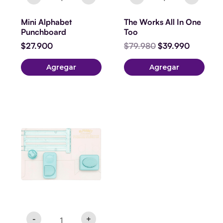
Mini Alphabet
The Works All In One
Punchboard
Too
$
27.900
$
79.980
$
39.990
Agregar
Agregar
Punch
Abc
Grande
cantidad
-
+