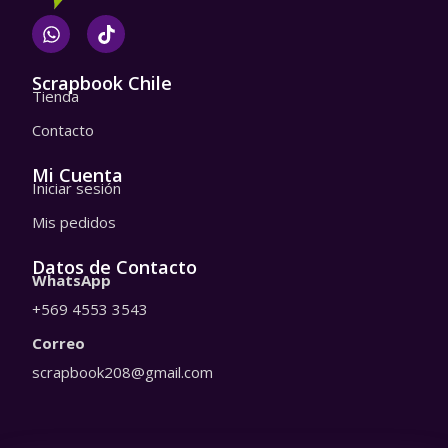
W
T
h
i
a
k
t
t
Scrapbook Chile
Tienda
s
o
a
k
Contacto
p
p
Mi Cuenta
Iniciar sesión
Mis pedidos
Datos de Contacto
WhatsApp
+569 4553 3543
Correo
scrapbook208@gmail.com