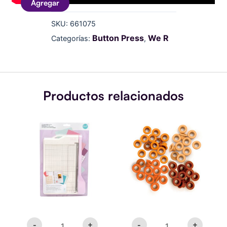
Agregar
SKU:
661075
Button Press
We R
Categorías:
,
Productos relacionados
Tool
Eyelets
Mini
estándar
Guillotina
Naranja
Cutter
cantidad
Purpura
cantidad
-
+
-
+