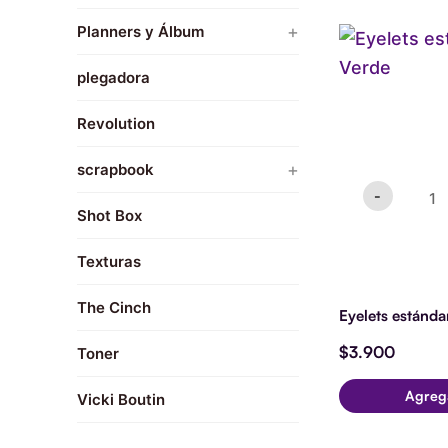
Print Maker
Croqueras
Eyelet
Pinceles
+
Planners y Álbum
Marcadores
están
Tool Kits
Encuadernacion
Verde
Tintas
Planners y travel book
cantid
plegadora
Heidi Swapp
navidad
Revolution
Papeles
+
scrapbook
Paper Pad
-
Embellishment
Shot Box
Troqueles
We R
Texturas
The Cinch
Eyelets estánda
$
3.900
Toner
Agreg
Vicki Boutin