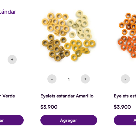
s
Eyelets
Ey
dar
estándar
es
Amarillo
Na
ad
cantidad
ca
+
-
+
-
r Verde
Eyelets estándar Amarillo
Eyelets es
$
3.900
$
3.900
ar
Agregar