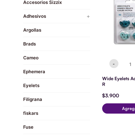
Accesorios Sizzix
Aqua
-
Decoracion
We
+
Adhesivos
R
Repuestos
cantid
Sellos
Argollas
Resina
Sticker
Brads
Tacky Glue
Cameo
Vinyl
-
Washi
Ephemera
Wide Eyelets 
R
Eyelets
$
3.900
Filigrana
Agreg
fiskars
Fuse