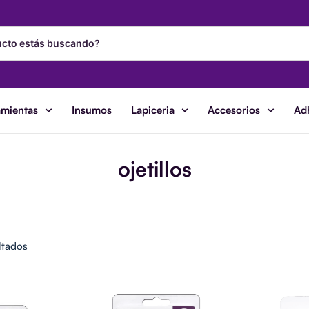
amientas
Insumos
Lapiceria
Accesorios
Ad
ojetillos
Ordenado
por
ltados
los
últimos
Wide
W
s
Eyelets
Ey