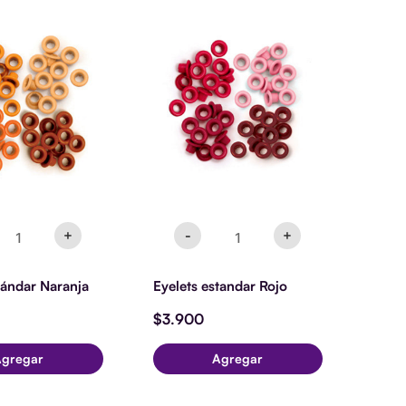
elets
Eyelets
tándar
estandar
ranja
Rojo
ntidad
cantidad
+
-
+
tándar Naranja
Eyelets estandar Rojo
$
3.900
Agregar
Agregar