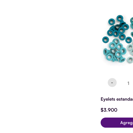
Eyelet
estan
Aqua
cantid
-
Eyelets estand
$
3.900
Agreg