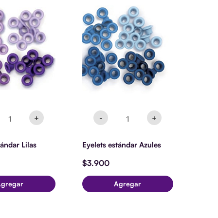
elets
Eyelets
tándar
estándar
las
Azules
ntidad
cantidad
+
-
+
tándar Lilas
Eyelets estándar Azules
$
3.900
Agregar
Agregar