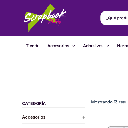
Ir
al
contenido
Tienda
Accesorios
Adhesivos
Herr
Mostrando 13 resu
CATEGORÍA
+
Accesorios
Wide
Eyelet
Almacenamiento