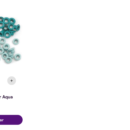
s
dar
ad
+
ar Aqua
ar