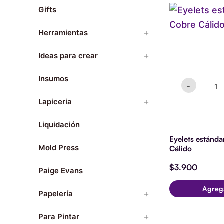
Eyelet
Gifts
están
Cobre
Cálido
+
Herramientas
cantid
Big shot
+
Ideas para crear
Button Press
Navidad
Insumos
-
Comfort Craft
+
Lapiceria
+
Corte
Plotters
Karine Brushmarker
Ek Tools
Liquidación
Tijeras
Lapices Chameleon
Eyelets estánd
Embossing
Mold Press
Cálido
Lapices Karine
Folia
$
3.900
Paige Evans
Lapices KarineLettering
Maquinas Sizzix
Agreg
Lapices Molotow
+
Perforadoras
+
Papelería
Lapices Pilot
Punch Boards
plegadoras
Anillos
+
Para Pintar
Lettering