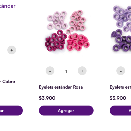
s
Eyelets
Ey
dar
estándar
es
Rosa
Li
cantidad
ca
ad
+
-
+
-
ar Cobre
Eyelets estándar Rosa
Eyelets es
$
3.900
$
3.900
ar
Agregar