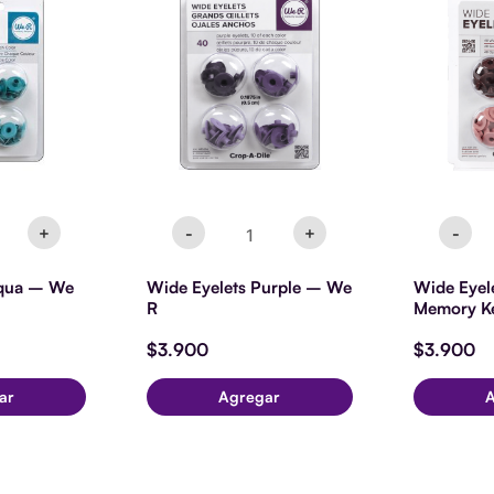
Purple
-
-
W
We
R
R
M
ad
cantidad
Ke
ca
+
-
+
-
Aqua – We
Wide Eyelets Purple – We
Wide Eyel
R
Memory K
$
3.900
$
3.900
ar
Agregar