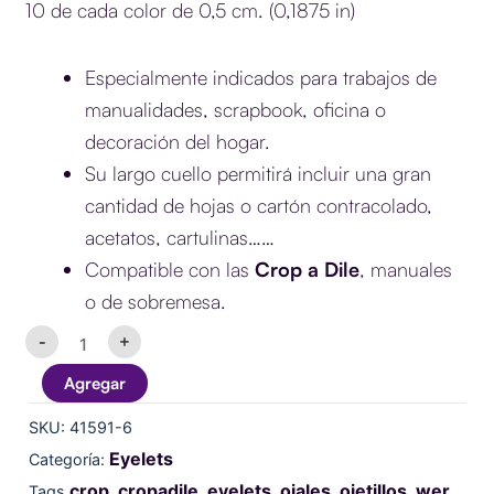
10 de cada color de 0,5 cm. (0,1875 in)
Especialmente indicados para trabajos de
manualidades, scrapbook, oficina o
decoración del hogar.
Su largo cuello permitirá incluir una gran
cantidad de hojas o cartón contracolado,
acetatos, cartulinas……
Compatible con las
Crop a Dile
, manuales
o de sobremesa.
Wide
-
+
Eyelets
Purple
Agregar
-
We
SKU:
41591-6
R
cantidad
Eyelets
Categoría:
crop
cropadile
eyelets
ojales
ojetillos
wer
Tags
,
,
,
,
,