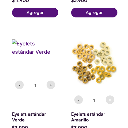
$
11.900
$
3.900
Agregar
Agregar
Eyelets
Eyelets
estándar
estándar
Verde
Amarillo
cantidad
cantidad
-
+
-
+
Eyelets estándar
Eyelets estándar
Verde
Amarillo
$
3.900
$
3.900