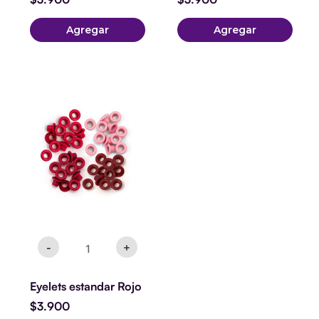
Agregar
Agregar
Eyelets
estandar
Rojo
cantidad
-
+
Eyelets estandar Rojo
$
3.900