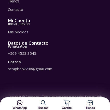
Tienda
s
o
a
k
Contacto
p
p
Mi Cuenta
Iniciar sesión
Mis pedidos
Datos de Contacto
WhatsApp
+569 4553 3543
Correo
scrapbook208@gmail.com
Copyright © Scrapbook. Todos los derechos reservados.
Página Web
desarrollada por Despliegue Web.
WhatsApp
Buscar
Carrito
Tienda