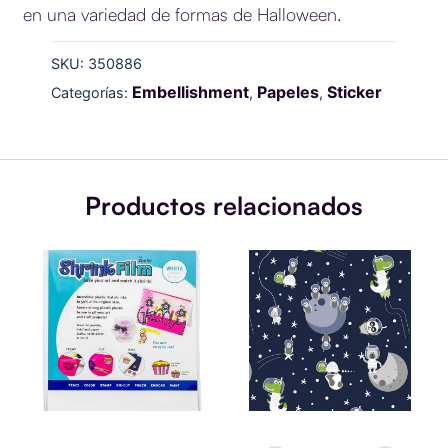
en una variedad de formas de Halloween.
SKU:
350886
Embellishment
Papeles
Sticker
Categorías:
,
,
Productos relacionados
Grafix
Rollo
Shrink
papel
Film
de
280x210mm
regalo
White
80g
6
Excellia,
Sheets
In
cantidad
the
Moon,
Tamaño
5x0,70m
cantidad