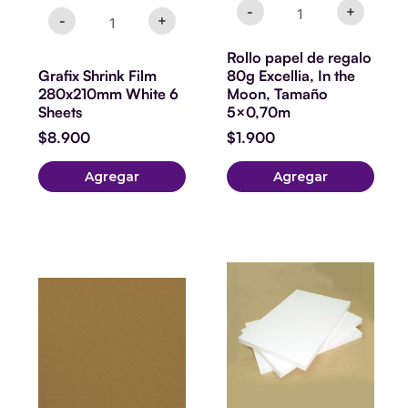
-
+
-
+
Rollo papel de regalo
Grafix Shrink Film
80g Excellia, In the
280x210mm White 6
Moon, Tamaño
Sheets
5×0,70m
$
8.900
$
1.900
Agregar
Agregar
CARTULINA
Opalina
12
blanca
X
tela
12
carta
-
resma
GLITTER
20
FINO
hojas
GOLD
cantidad
cantidad