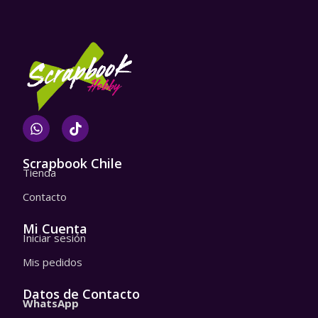
W
T
h
i
a
k
t
t
Scrapbook Chile
Tienda
s
o
a
k
Contacto
p
p
Mi Cuenta
Iniciar sesión
Mis pedidos
Datos de Contacto
WhatsApp