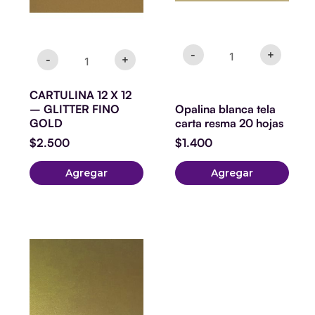
-
+
-
+
CARTULINA 12 X 12
– GLITTER FINO
Opalina blanca tela
GOLD
carta resma 20 hojas
$
2.500
$
1.400
Agregar
Agregar
Papel
Sirio
Perlado
Fusion
Bronce
300g
carta.