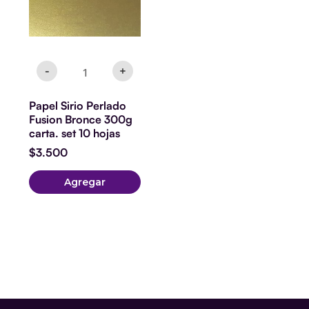
set
10
hojas
cantidad
-
+
Papel Sirio Perlado
Fusion Bronce 300g
carta. set 10 hojas
$
3.500
Agregar