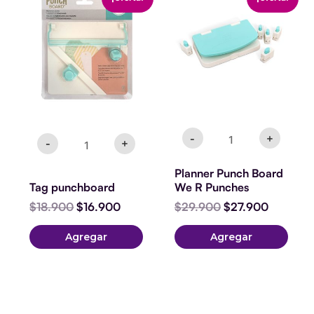
punchboard
Punch
precio
precio
precio
precio
cantidad
Board
original
actual
original
actual
We
era:
es:
era:
es:
R
$18.900.
$16.900.
$29.900.
$27.900
Punches
cantidad
-
+
-
+
Planner Punch Board
Tag punchboard
We R Punches
$
18.900
$
16.900
$
29.900
$
27.900
Agregar
Agregar
Banner
Punch