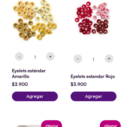
estándar
estandar
Amarillo
Rojo
cantidad
cantidad
-
+
-
+
Eyelets estándar
Amarillo
Eyelets estandar Rojo
$
3.900
$
3.900
Agregar
Agregar
Tag
Planner
El
El
El
El
¡Oferta!
¡Oferta!