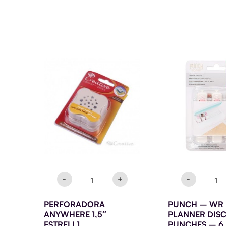
PERFORADORA
PUNC
ANYWHERE
-
1,5"
WR
ESTRELL1
-
cantidad
PLAN
DISC
PUNC
-
6
PACK
cantid
-
+
-
PERFORADORA
PUNCH – WR
ANYWHERE 1,5″
PLANNER DIS
ESTRELL1
PUNCHES – 6