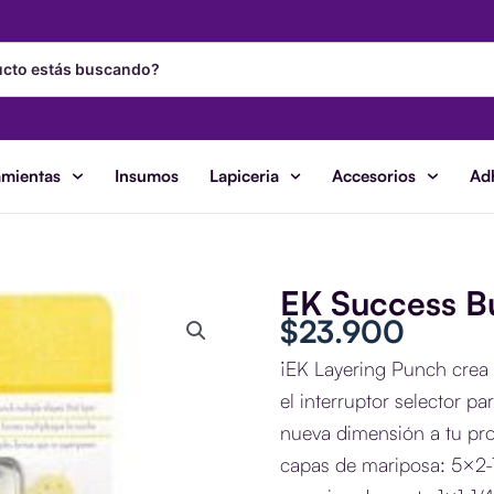
amientas
Insumos
Lapiceria
Accesorios
Ad
EK Success Bu
$
23.900
¡EK Layering Punch crea 3
el interruptor selector p
nueva dimensión a tu pro
capas de mariposa: 5×2-