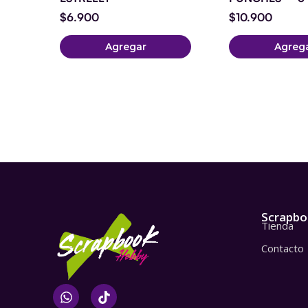
$
6.900
$
10.900
Agregar
Agreg
Scrapbo
Tienda
Contacto
W
T
h
i