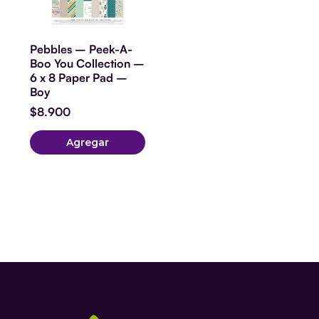
Pebbles – Peek-A-
Boo You Collection –
6 x 8 Paper Pad –
Boy
$
8.900
Agregar