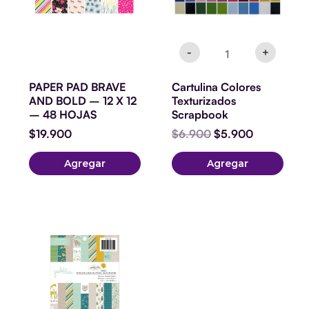
-
+
PAPER PAD BRAVE
Cartulina Colores
AND BOLD – 12 X 12
Texturizados
– 48 HOJAS
Scrapbook
$
19.900
$
6.900
$
5.900
Agregar
Agregar