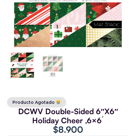
Producto Agotado
DCWV Double-Sided 6″X6″
Holiday Cheer ,6×6´
$
8.900