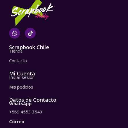
W
T
h
i
a
k
t
t
Scrapbook Chile
Tienda
s
o
a
k
Contacto
p
p
Mi Cuenta
Iniciar sesión
Mis pedidos
Datos de Contacto
WhatsApp
+569 4553 3543
Correo