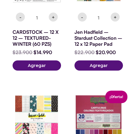
PZS)
Paper
cantidad
Pad
cantidad
-
+
-
+
CARDSTOCK – 12 X
Jen Hadfield –
12 – TEXTURED-
Stardust Collection –
WINTER (60 PZS)
12 x 12 Paper Pad
$
23.900
$
14.990
$
22.900
$
20.900
Agregar
Agregar
Cartulina
El
El
¡Oferta!
Colores
precio
precio
Texturizados
original
actual
Scrapbook
era:
es:
cantidad
$6.900.
$5.900.