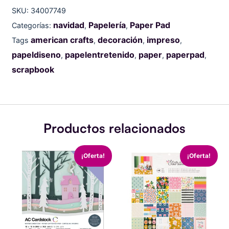
SKU:
34007749
navidad
Papelería
Paper Pad
Categorías:
,
,
american crafts
decoración
impreso
Tags
,
,
,
papeldiseno
papelentretenido
paper
paperpad
,
,
,
,
scrapbook
Productos relacionados
CARDSTOCK
Jen
El
El
El
El
¡Oferta!
¡Oferta!
–
Hadfield
precio
precio
precio
precio
12
-
original
actual
original
actual
X
Stardust
era:
es:
era:
es:
12
Collection
$23.900.
$14.990.
$22.900.
$20.90
–
-
TEXTURED-
12
WINTER
x
(60
12